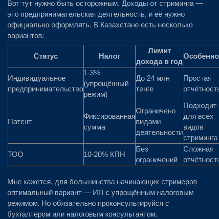
Вот тут нужно быть осторожным. Доходы от стриминга —
это предпринимательская деятельность, и её нужно
официально оформлять. В Казахстане есть несколько
вариантов:
Лимит
Статус
Налог
Особенно
дохода в год
1-3%
Индивидуальное
До 24 млн
Простая
(упрощённый
предпринимательство
тенге
отчётност
режим)
Подходит 
Ограничено
Фиксированная
для всех
Патент
видами
сумма
видов
деятельности
стриминга
Без
Сложная
ТОО
10-20% КПН
ограничений
отчётност
Мне кажется, для большинства начинающих стримеров
оптимальный вариант — ИП с упрощённым налоговым
режимом. Но обязательно проконсультируйся с
бухгалтером или налоговым консультантом.