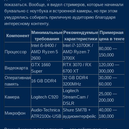
показаться. Вообще, я видел стримеров, которые начинали
буквально с ноутбука и встроенной камеры, но при этом
умудрялись собирать приличную аудиторию благодаря
интересному контенту.
Минимальные
Рекомендуемые
Примерная
Компонент
требования
характеристики
цена в тенге
Intel i5-8400 /
Intel i7-10700K /
80,000 —
Процессор
AMD Ryzen 5
AMD Ryzen 7
150,000
2600
3700X
GTX 1660
RTX 3070 / RX
120,000 —
Видеокарта
Super
6700 XT
300,000
Оперативная
32 GB DDR4
30,000 —
16 GB DDR4
память
3200MHz
60,000
Logitech
25,000 —
Камера
Logitech C920
StreamCam /
200,000
DSLR
Audio-Technica
Shure SM7B +
40,000 —
Микрофон
ATR2100x-USB
аудиоинтерфейс
180,000