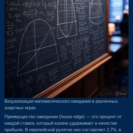
Визуализация математического ожидания в различных
азартных играх
Преимущество заведения (house edge) — это процент от
каждой ставки, который казино удерживает в качестве
прибыли. В европейской рулетке оно составляет 2,7%, в