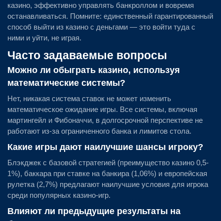
казино, эффективно управлять банкроллом и вовремя
останавливаться. Помните: единственный гарантированный
способ выйти из казино с деньгами — это войти туда с
ними и уйти, не играя.
Часто задаваемые вопросы
Можно ли обыграть казино, используя
математические системы?
Нет, никакая система ставок не может изменить
математическое ожидание игры. Все системы, включая
мартингейл и Фибоначчи, в долгосрочной перспективе не
работают из-за ограниченного банка и лимитов стола.
Какие игры дают наилучшие шансы игроку?
Блэкджек с базовой стратегией (преимущество казино 0,5-
1%), баккара при ставке на банкира (1,06%) и европейская
рулетка (2,7%) предлагают наилучшие условия для игрока
среди популярных казино-игр.
Влияют ли предыдущие результаты на