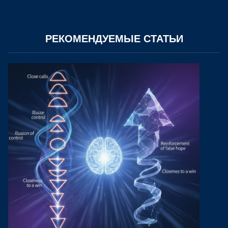
РЕКОМЕНДУЕМЫЕ СТАТЬИ