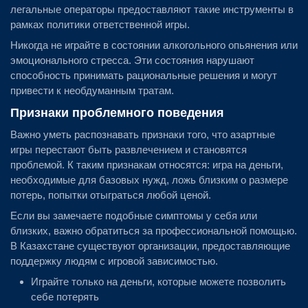
легальные операторы предоставляют такие инструменты в
рамках политики ответственной игры.
Никогда не играйте в состоянии алкогольного опьянения или
эмоционального стресса. Эти состояния нарушают
способность принимать рациональные решения и могут
привести к необдуманным тратам.
Признаки проблемного поведения
Важно уметь распознавать признаки того, что азартные
игры перестают быть развлечением и становятся
проблемой. К таким признакам относятся: игра на деньги,
необходимые для базовых нужд, ложь близким о размере
потерь, попытки отыграться любой ценой.
Если вы замечаете подобные симптомы у себя или
близких, важно обратиться за профессиональной помощью.
В Казахстане существуют организации, предоставляющие
поддержку людям с игровой зависимостью.
Играйте только на деньги, которые можете позволить
себе потерять