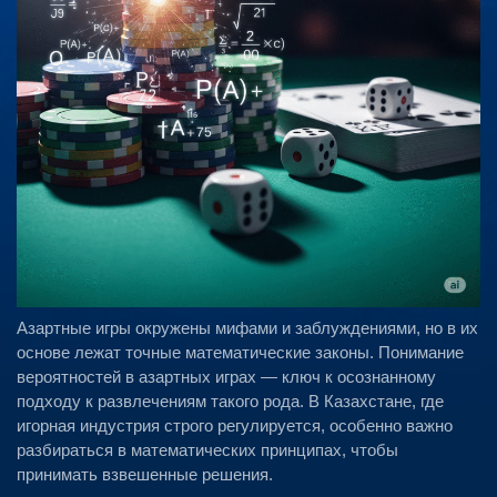
Азартные игры окружены мифами и заблуждениями, но в их
основе лежат точные математические законы. Понимание
вероятностей в азартных играх — ключ к осознанному
подходу к развлечениям такого рода. В Казахстане, где
игорная индустрия строго регулируется, особенно важно
разбираться в математических принципах, чтобы
принимать взвешенные решения.