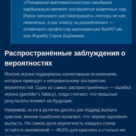
«Понимание математического ожидания
кардинально меняет восприятие азартных игр.
Игрок начинает рассматривать потери не как
невезение, а как плату за развлечение» —
отмечает профессор математики КазНУ им.
аль-Фараби Серик Байжанов.
Распространённые заблуждения о
вероятностях
Многие игроки подвержены когнитивным искажениям,
которые приводят к неправильному восприятию
вероятностей. Одно из самых распространённых — ошибка
игрока (gambler’s fallacy), когда считают, что прошлые
результаты влияют на будущие.
Например, если в рулетке десять раз подряд выпало
красное, многие ошибочно полагают, что чёрное «должно»
выпасть. На самом деле вероятность каждого спина
остаётся неизменной — 48,6% для красного и столько же