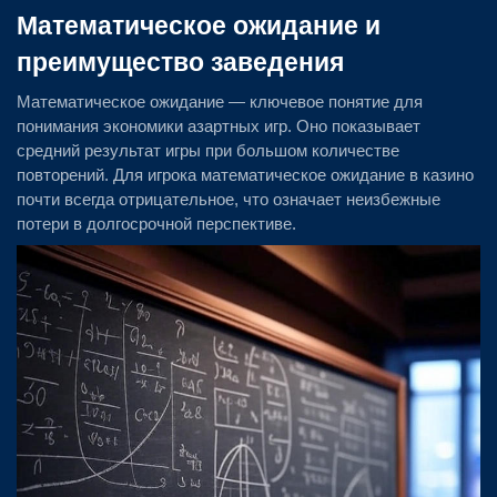
Математическое ожидание и
преимущество заведения
Математическое ожидание — ключевое понятие для
понимания экономики азартных игр. Оно показывает
средний результат игры при большом количестве
повторений. Для игрока математическое ожидание в казино
почти всегда отрицательное, что означает неизбежные
потери в долгосрочной перспективе.