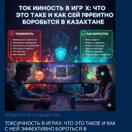
ГЕЙМЕРСКОЕ СООБЩЕСТВО
ТОКСИЧНОСТЬ В ИГРАХ: ЧТО ЭТО ТАКОЕ И КАК
С НЕЙ ЭФФЕКТИВНО БОРОТЬСЯ В