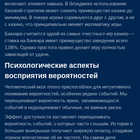
включают элемент навыка. В блэкджеке использование
базовой стратегии может снизить преимущество казино до
минимума. В покере игроки соревнуются друг с другом, а не
с казино, что принципиально меняет математику игры.
Баккара считается одной из самых «честных» игр казино —
ставка на банкира имеет преимущество заведения всего
1,06%. Однако простота правил делает игру полностью
зависящей от удачи.
Психологические аспекты
восприятия вероятностей
Человеческий мозг плохо приспособлен для интуитивного
понимания вероятностей, особенно редких событий. Мы
переоценивает вероятность ярких, запоминающихся
событий и недооценивает обычные, но важные риски.
Эффект доступности заставляет переоценивать
вероятность событий, о которых часто слышим. Истории о
больших выигрышах получают широкую огласку, создавая
ложное впечатление об их частоте. На самом деле