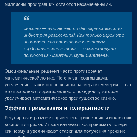
миллионы проигравших остаются незамеченными.
«Казино — это не место для заработка, это
индустрия развлечений. Как только игрок это
понимает, его отношение к потерям
кардинально меняется» — комментирует
психолог из Алматы Айгуль Сатпаева.
Эмоциональные решения часто противоречат
математической логике. Погоня за проигрышами,
увеличение ставок после выигрыша, вера в суеверия — всё
это проявления иррационального поведения, которое
увеличивает математическое преимущество казино.
Эффект привыкания и толерантности
Регулярная игра может привести к привыканию и искажению
восприятия риска. Игроки начинают воспринимать потери
как норму и увеличивают ставки для получения прежних