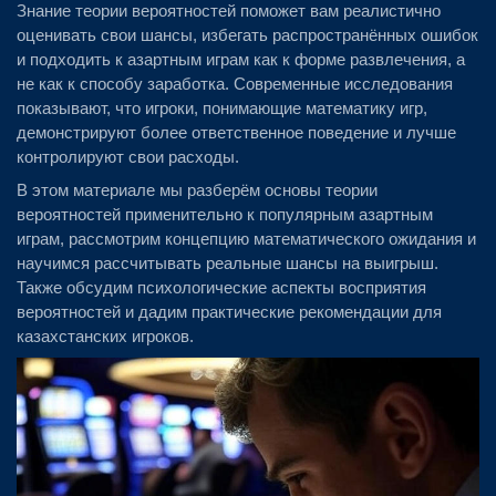
Знание теории вероятностей поможет вам реалистично
оценивать свои шансы, избегать распространённых ошибок
и подходить к азартным играм как к форме развлечения, а
не как к способу заработка. Современные исследования
показывают, что игроки, понимающие математику игр,
демонстрируют более ответственное поведение и лучше
контролируют свои расходы.
В этом материале мы разберём основы теории
вероятностей применительно к популярным азартным
играм, рассмотрим концепцию математического ожидания и
научимся рассчитывать реальные шансы на выигрыш.
Также обсудим психологические аспекты восприятия
вероятностей и дадим практические рекомендации для
казахстанских игроков.